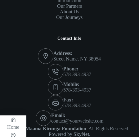
Introduction
Our Partners
About Us
Our Journeys
Contact Info
Address:
Street Name, NY 38954
Phone:
578-393-4937
Mobile:
578-393-4937
Fax:
578-393-4937
Email:
contact@yourwebsite.com
Home
© 2026
Maama Kirunga Foundation
. All Rights Reserved.
Powered by
SkyNet
.