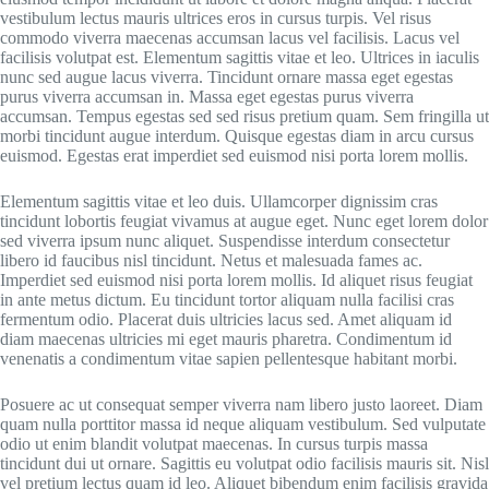
vestibulum lectus mauris ultrices eros in cursus turpis. Vel risus
commodo viverra maecenas accumsan lacus vel facilisis. Lacus vel
facilisis volutpat est. Elementum sagittis vitae et leo. Ultrices in iaculis
nunc sed augue lacus viverra. Tincidunt ornare massa eget egestas
purus viverra accumsan in. Massa eget egestas purus viverra
accumsan. Tempus egestas sed sed risus pretium quam. Sem fringilla ut
morbi tincidunt augue interdum. Quisque egestas diam in arcu cursus
euismod. Egestas erat imperdiet sed euismod nisi porta lorem mollis.
Elementum sagittis vitae et leo duis. Ullamcorper dignissim cras
tincidunt lobortis feugiat vivamus at augue eget. Nunc eget lorem dolor
sed viverra ipsum nunc aliquet. Suspendisse interdum consectetur
libero id faucibus nisl tincidunt. Netus et malesuada fames ac.
Imperdiet sed euismod nisi porta lorem mollis. Id aliquet risus feugiat
in ante metus dictum. Eu tincidunt tortor aliquam nulla facilisi cras
fermentum odio. Placerat duis ultricies lacus sed. Amet aliquam id
diam maecenas ultricies mi eget mauris pharetra. Condimentum id
venenatis a condimentum vitae sapien pellentesque habitant morbi.
Posuere ac ut consequat semper viverra nam libero justo laoreet. Diam
quam nulla porttitor massa id neque aliquam vestibulum. Sed vulputate
odio ut enim blandit volutpat maecenas. In cursus turpis massa
tincidunt dui ut ornare. Sagittis eu volutpat odio facilisis mauris sit. Nisl
vel pretium lectus quam id leo. Aliquet bibendum enim facilisis gravida